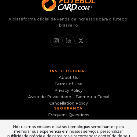
A plataforma oficial de venda de ingressos para o futebol
brasileiro
INSTITUCIONAL
About Us
Terms of Use
Privacy Policy
Aviso de Privacidade - Biometria Facial
Cancellation Policy
SEGURANÇA
Frequent Questions
Canal de Denúncias
Nós usamos cookies e outras tecnologias semelhantes para
Evite sites falsos e golpes
melhorar sua experiência em nossos serviços, personalizar
ACESSO
publicidade própria e de parceiros e recomendar conteúdo de seu