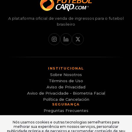
A plataforma oficial de venda de ingressos para o futebol
brasileiro
INSTITUCIONAL
Sobre Nosotros
Términos de Uso
Aviso de Privacidad
Aviso de Privacidade - Biometria Facial
Política de Cancelación
SEGURANÇA
Preguntas Frecuentes
Canal de Denúncias
Nós usamos cookies e outras tecnologias semelhantes para
Evite sites falsos e golpes
melhorar sua experiência em nossos serviços, personalizar
ACESSO
publicidade própria e de parceiros e recomendar conteúdo de seu