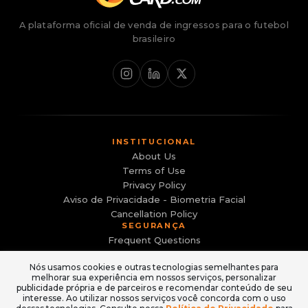
A plataforma oficial de venda de ingressos para o futebol
brasileiro
INSTITUCIONAL
About Us
Terms of Use
Privacy Policy
Aviso de Privacidade - Biometria Facial
Cancellation Policy
SEGURANÇA
Frequent Questions
Canal de Denúncias
Nós usamos cookies e outras tecnologias semelhantes para
Evite sites falsos e golpes
melhorar sua experiência em nossos serviços, personalizar
ACESSO
publicidade própria e de parceiros e recomendar conteúdo de seu
Login
interesse. Ao utilizar nossos serviços você concorda com o uso